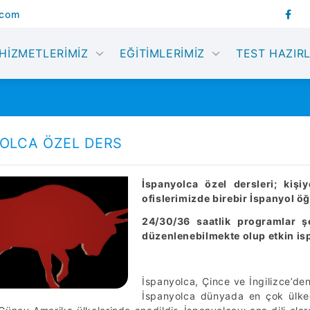
.com
HİZMETLERİMİZ
EĞİTİMLERİMİZ
TEST HAZIRL
OLCA ÖZEL DERS
İspanyolca özel dersleri; kişi
ofislerimizde birebir İspanyol ö
24/30/36 saatlik programlar 
düzenlenebilmekte olup etkin isp
İspanyolca, Çince ve İngilizce’de
İspanyolca dünyada en çok ülkede