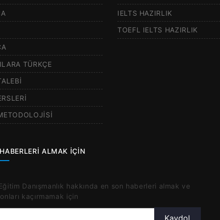
CA
IELTS HAZIRLIK
TOEFL IELTS HAZIRLIK
CA
ILARA TÜRKÇE
TALEBİ
ERSLERİ
 METODOLOJİSİ
HABERLERİ ALMAK İÇİN
 Eğitim Danışmanlık hakkında en son haberleri almak ve
nları kaçırmamak için
Kaydol