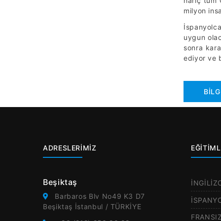
hariç tüm 
milyon ins
İspanyolca
uygun olac
sonra kara
ediyor ve 
BİLG
ADRESLERİMİZ
EĞİTİML
Beşiktaş
İNGİLİZ
Barbaros Blv No49 K3 D7
İSPANY
Beşiktaş İstanbul / TÜRKİYE
FRANSI