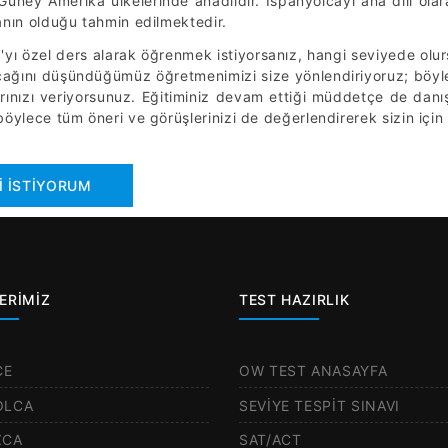
Güney Amerika ülkelerinde anadildir. İspanyolcayı ana dili ol
anın olduğu tahmin edilmektedir.
'yı özel ders alarak öğrenmek istiyorsanız, hangi seviyede olurs
ağını düşündüğümüz öğretmenimizi size yönlendiriyoruz; böyle
rınızı veriyorsunuz. Eğitiminiz devam ettiği müddetçe de danış
böylece tüm öneri ve görüşlerinizi de değerlendirerek sizin için 
İ İSTİYORUM
ERİMİZ
TEST HAZIRLIK
CE
OW TEST ANASAYFA
OLCA
SEVİYE TESPİT SINAVI
ZCA
SAT/ACT