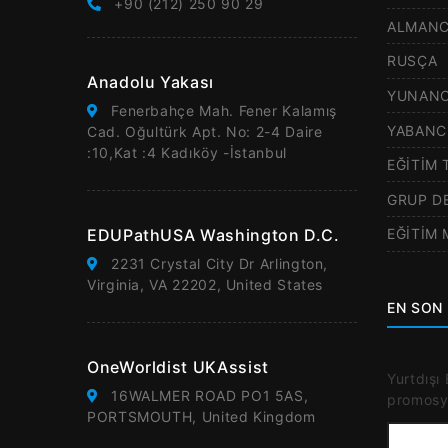
+90 (212) 250 90 29
ALMAN
RUSÇA
Anadolu Yakası
YUNAN
Fenerbahçe Mah. Fener Kalamış
YABANC
Cad. Oğultürk Apt. No: 2-4 Daire
:10,Kat :4 Kadıköy -İstanbul
EĞİTİM 
GRUP D
EDUPathUSA Washington D.C.
EĞİTİM
2231 Crystal City Dr Arlington,
Virginia, VA 22202, United States
EN SON 
OneWorldist UKAssist
Yurtdışı
16WALMER ROAD PO1 5AS,
promosyo
PORTSMOUTH, United Kingdom