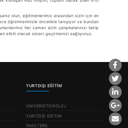
arak konuşan 460 milyon, toplam olarak bilen 610
anız olun, eğitmenlerimiz arasından sizin için en
ce öğretmeninizle öncelikle tanışıyor ve bundan
manlarımız her zaman sizin çalışmalarınızı takip
en etkili olacak süreci geçirmenizi sağlıyoruz.
YURTDIŞI EĞİTİM
ÜNİVERSİTE/KOLEJ
YURTDIŞI EĞİTİM
İNGİLTERE